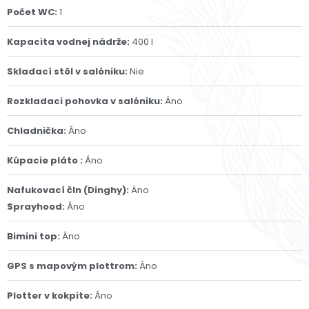
Počet WC:
1
Kapacita vodnej nádrže:
400 l
Skladací stôl v salóniku:
Nie
Rozkladaci pohovka v salóniku:
Áno
Chladnička:
Áno
Kúpacie pláto :
Áno
Nafukovací čln (Dinghy):
Áno
Sprayhood:
Áno
Bimini top:
Áno
GPS s mapovým plottrom:
Áno
Plotter v kokpite:
Áno