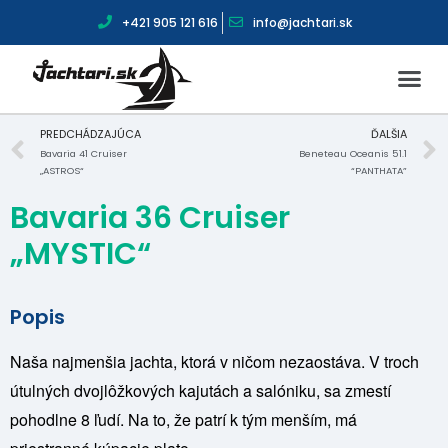
+421 905 121 616
info@jachtari.sk
PREDCHÁDZAJÚCA
ĎALŠIA
Bavaria 41 Cruiser
Beneteau Oceanis 51.1
„ASTROS“
“PANTHATA”
Bavaria 36 Cruiser
„MYSTIC“
Popis
Naša najmenšia jachta, ktorá v ničom nezaostáva. V troch
útulných dvojlôžkových kajutách a salóniku, sa zmestí
pohodlne 8 ľudí. Na to, že patrí k tým menším, má