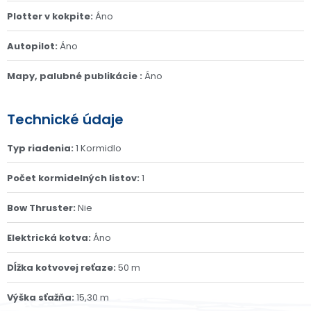
Plotter v kokpite:
Áno
Autopilot:
Áno
Mapy, palubné publikácie :
Áno
Technické údaje
Typ riadenia:
1 Kormidlo
Počet kormidelných listov:
1
Bow Thruster:
Nie
Elektrická kotva:
Áno
Dĺžka kotvovej reťaze:
50 m
Výška sťažňa:
15,30 m