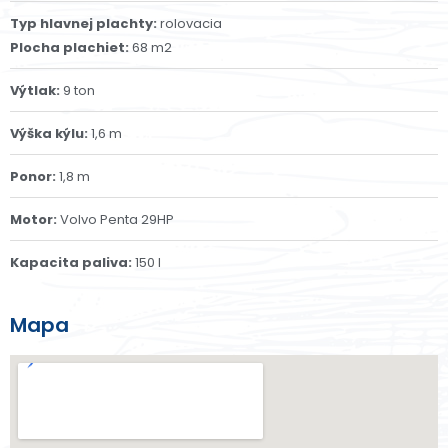
Typ hlavnej plachty:
rolovacia
Plocha plachiet:
68 m2
Výtlak:
9 ton
Výška kýlu:
1,6 m
Ponor:
1,8 m
Motor:
Volvo Penta 29HP
Kapacita paliva:
150 l
Mapa