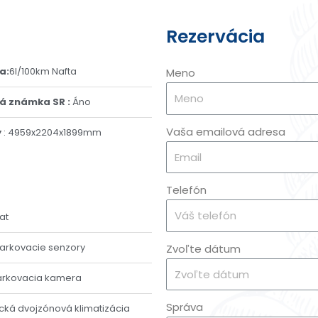
Rezervácia
a:
6l/100km Nafta
Meno
á známka SR :
Áno
Vaša emailová adresa
y
: 4959x2204x1899mm
Telefón
at
arkovacie senzory
Zvoľte dátum
arkovacia kamera
Správa
cká dvojzónová klimatizácia