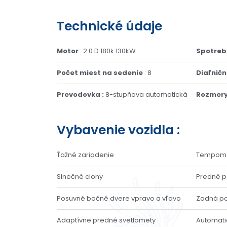
Technické údaje
Motor
: 2.0 D 180k 130kW
Spotreb
Počet miest na sedenie
: 8
Diaľničn
Prevodovka :
8-stupňova automatická
Rozmer
Vybavenie vozidla :
Ťažné zariadenie
Tempom
Slnečné clony
Predné p
Posuvné bočné dvere vpravo a vľavo
Zadná p
Adaptívne predné svetlomety
Automati