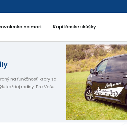
Dovolenka na mori
Kapitánske skúšky
ly
aný na funkčnosť, ktorý sa
lu každej rodiny Pre Vašu