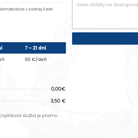
klimatizácia v zadnej časti
ní
7 – 21 dní
eň
60 €/deň
0,00€
3,50 €
Doplnková služba je priamo