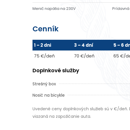
Menič napätia na 230V
Prídavná 
Cenník
1 – 2 dni
3 – 4 dní
5 – 6 d
75 €/deň
70 €/deň
65 €/d
Doplnkové služby
Strešný box
Nosič na bicykle
Uvedené ceny doplnkových služieb sú v €/deň. 
viazaná na zapožičanie auta.