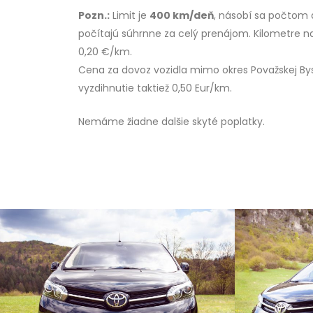
Pozn.:
Limit je
400 km/deň
, násobí sa počtom 
počítajú súhrnne za celý prenájom. Kilometre n
0,20 €/km.
Cena za dovoz vozidla mimo okres Považskej Bys
vyzdihnutie taktiež 0,50 Eur/km.
Nemáme žiadne dalšie skyté poplatky.