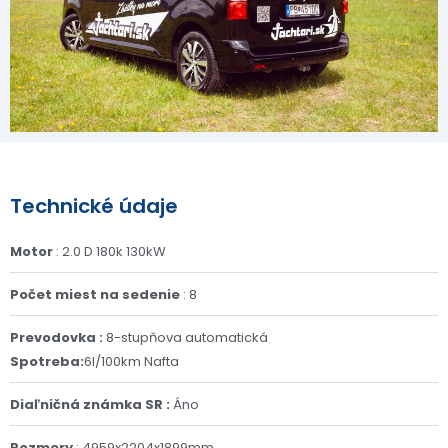
Technické údaje
Motor
: 2.0 D 180k 130kW
Počet miest na sedenie
: 8
Prevodovka :
8-stupňova automatická
Spotreba:
6l/100km Nafta
Diaľničná známka SR :
Áno
Rozmery
: 4959x2204x1899mm