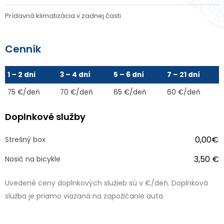
Prídavná klimatizácia v zadnej časti
Cenník
1 – 2 dni
3 – 4 dní
5 – 6 dní
7 – 21 dní
75 €/deň
70 €/deň
65 €/deň
60 €/deň
Doplnkové služby
0,00€
Strešný box
3,50 €
Nosič na bicykle
Uvedené ceny doplnkových služieb sú v €/deň. Doplnková
služba je priamo viazaná na zapožičanie auta.