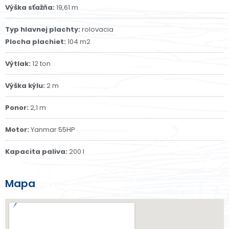
Výška sťažňa:
19,61 m
Typ hlavnej plachty:
rolovacia
Plocha plachiet:
104 m2
Výtlak:
12 ton
Výška kýlu:
2 m
Ponor:
2,1 m
Motor:
Yanmar 55HP
Kapacita paliva:
200 l
Mapa